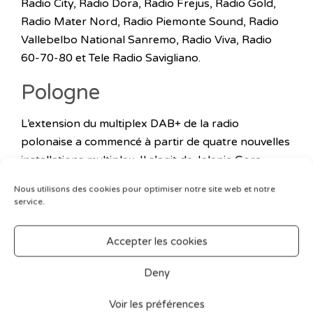
Radio City, Radio Dora, Radio Frejus, Radio Gold,
Radio Mater Nord, Radio Piemonte Sound, Radio
Vallebelbo National Sanremo, Radio Viva, Radio
60-70-80 et Tele Radio Savigliano.
Pologne
L’extension du multiplex DAB+ de la radio
polonaise a commencé à partir de quatre nouvelles
installations multiplex. Il s’agit de Jelenia Gora,
Rabka, Trzebnica et Zakopane.
Nous utilisons des cookies pour optimiser notre site web et notre
L’émission pour les habitants de Kielce a été
service.
déplacée de la rue Targowa à la cheminée de la CE.
C’est un émetteur plus élevé, donc la portée de ce
Accepter les cookies
multiplex devrait être plus grande. Le changement
Deny
d’opérateur multiplex a eu lieu a Lodz. La tache de
pSN Infrastruktura a été reprise par Emitel, qui
Voir les préférences
émet également à partir du système d’antenne