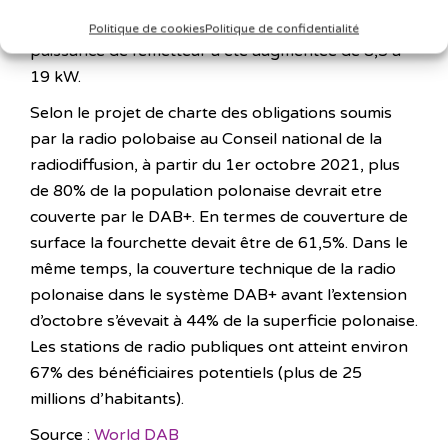
placé au-dessus. A Gora, près de Srem, la
Politique de cookies
Politique de confidentialité
puissance de l’émetteur a été augmentée de 8,5 à
19 kW.
Selon le projet de charte des obligations soumis
par la radio polobaise au Conseil national de la
radiodiffusion, à partir du 1er octobre 2021, plus
de 80% de la population polonaise devrait etre
couverte par le DAB+. En termes de couverture de
surface la fourchette devait être de 61,5%. Dans le
même temps, la couverture technique de la radio
polonaise dans le système DAB+ avant l’extension
d’octobre s’évevait à 44% de la superficie polonaise.
Les stations de radio publiques ont atteint environ
67% des bénéficiaires potentiels (plus de 25
millions d’habitants).
Source :
World DAB